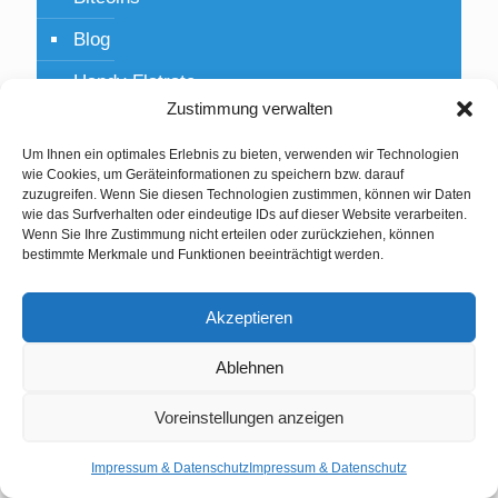
Blog
Handy Flatrate
Zustimmung verwalten
Lifestyle
Um Ihnen ein optimales Erlebnis zu bieten, verwenden wir Technologien
Mobile
wie Cookies, um Geräteinformationen zu speichern bzw. darauf
zuzugreifen. Wenn Sie diesen Technologien zustimmen, können wir Daten
Musik
wie das Surfverhalten oder eindeutige IDs auf dieser Website verarbeiten.
Wenn Sie Ihre Zustimmung nicht erteilen oder zurückziehen, können
News
bestimmte Merkmale und Funktionen beeinträchtigt werden.
Photography
Akzeptieren
social media
Ablehnen
social science
Voreinstellungen anzeigen
Stromwechsel mit Praemie
Teamwork event
Impressum & Datenschutz
Impressum & Datenschutz