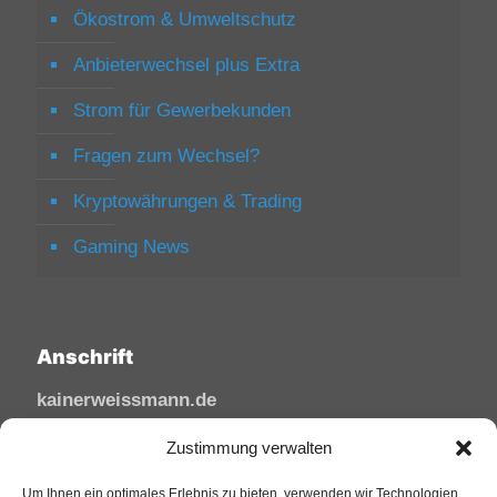
Ökostrom & Umweltschutz
Anbieterwechsel plus Extra
Strom für Gewerbekunden
Fragen zum Wechsel?
Kryptowährungen & Trading
Gaming News
Anschrift
kainerweissmann.de
Linzhausenstraße
Zustimmung verwalten
53545 Linz am Rhein
Um Ihnen ein optimales Erlebnis zu bieten, verwenden wir Technologien
Deutschland