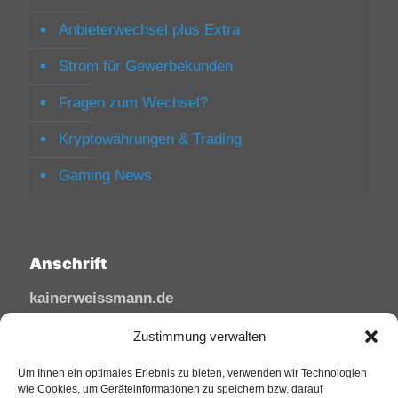
Anbieterwechsel plus Extra
Strom für Gewerbekunden
Fragen zum Wechsel?
Kryptowährungen & Trading
Gaming News
Anschrift
kainerweissmann.de
Linzhausenstraße
Zustimmung verwalten
53545 Linz am Rhein
Deutschland
Um Ihnen ein optimales Erlebnis zu bieten, verwenden wir Technologien
wie Cookies, um Geräteinformationen zu speichern bzw. darauf