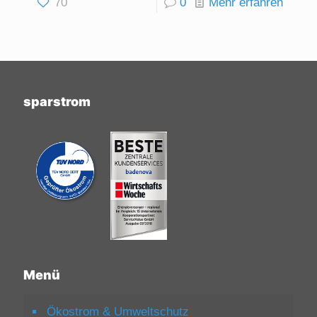
70
0
Mehr erfahren
sparstrom
Menü
Ökostrom & Umweltschutz