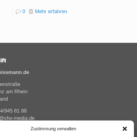
0
Mehr erfahren
ift
eissmann.de
enstraße
nz am Rhein
land
44/945 81 88
i@sfw-media.de
Zustimmung verwalten