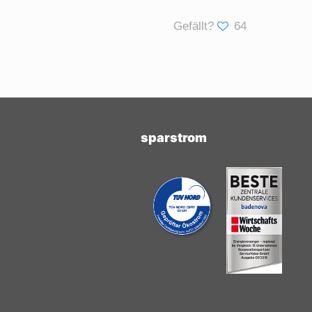
Gefällt?
64
sparstrom