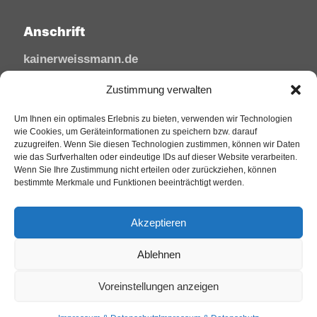
Anschrift
kainerweissmann.de
Linzhausenstraße
Zustimmung verwalten
53545 Linz am Rhein
Deutschland
Um Ihnen ein optimales Erlebnis zu bieten, verwenden wir Technologien
wie Cookies, um Geräteinformationen zu speichern bzw. darauf
zuzugreifen. Wenn Sie diesen Technologien zustimmen, können wir Daten
Tel: 02644/945 81 88
wie das Surfverhalten oder eindeutige IDs auf dieser Website verarbeiten.
Mail: kai@sfw-media.de
Wenn Sie Ihre Zustimmung nicht erteilen oder zurückziehen, können
bestimmte Merkmale und Funktionen beeinträchtigt werden.
Akzeptieren
Ablehnen
Voreinstellungen anzeigen
© 2025 KainerWeissmann. All Rights Reserved
Impressum
Datenschutz