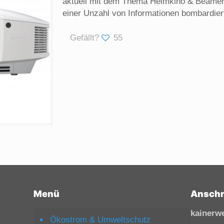
aktuell mit dem Thema Heimkino & Beamer T
einer Unzahl von Informationen bombardier
Gefällt?
55
Menü
Anschr
kainerw
Ökostrom & Umweltschutz