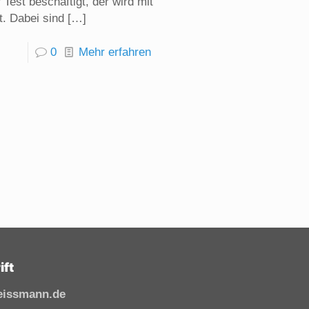
est beschäftigt, der wird mit
t. Dabei sind
[…]
0
Mehr erfahren
ift
eissmann.de