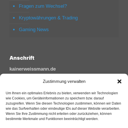
Fragen zum Wechsel?
Kryptowährungen & Trading
Gaming News
Anschrift
kainerweissmann.de
Linzhausenstraße
Zustimmung verwalten
53545 Linz am Rhein
Deutschland
Um Ihnen ein optimales Erlebnis zu bieten, verwenden wir Technologien
wie Cookies, um Geräteinformationen zu speichern bzw. darauf
zuzugreifen. Wenn Sie diesen Technologien zustimmen, können wir Daten
Tel: 02644/945 81 88
wie das Surfverhalten oder eindeutige IDs auf dieser Website verarbeiten.
Mail: kai@sfw-media.de
Wenn Sie Ihre Zustimmung nicht erteilen oder zurückziehen, können
bestimmte Merkmale und Funktionen beeinträchtigt werden.