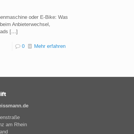
henmaschine oder E-Bike: Was
 beim Anbieterwechsel,
Pads
[…]
0
Mehr erfahren
ift
eissmann.de
enstraße
nz am Rhein
land