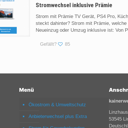
Stromwechsel inklusive Prämie
Strom mit Prämie TV Gerät, PS4 Pro, Küc
steckt dahinter? Strom mit Prämie, welche
Neueinzug oder Umzug inklusive ist: Von 
Gefällt?
85
Menü
Anschr
kainerw
Ökostrom & Umweltschutz
Linzhaus
Anbieterwechsel plus Extra
53545 Li
Deutsch