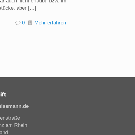
ar auch nicht erlaubt, bzw. im
stücke, aber
[…]
0
Mehr erfahren
ift
eissmann.de
enstraße
nz am Rhein
land