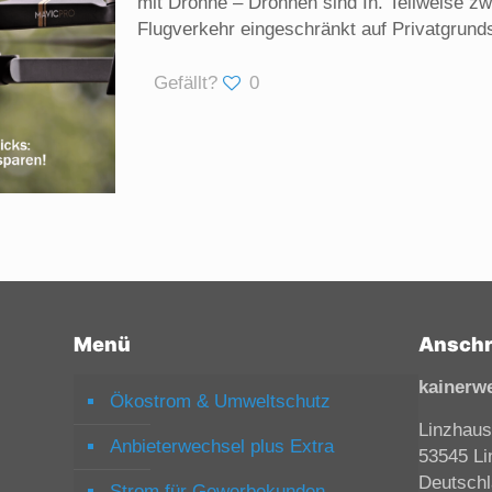
mit Drohne – Drohnen sind In. Teilweise zw
Flugverkehr eingeschränkt auf Privatgrund
Gefällt?
0
Menü
Anschr
kainerw
Ökostrom & Umweltschutz
Linzhaus
Anbieterwechsel plus Extra
53545 Li
Deutsch
Strom für Gewerbekunden