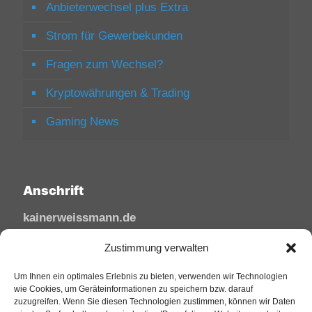
Anbieterwechsel plus Extra
Strom für Gewerbekunden
Fragen zum Wechsel?
Kryptowährungen & Trading
Gaming News
Anschrift
kainerweissmann.de
Linzhausenstraße
Zustimmung verwalten
53545 Linz am Rhein
Deutschland
Um Ihnen ein optimales Erlebnis zu bieten, verwenden wir Technologien
wie Cookies, um Geräteinformationen zu speichern bzw. darauf
zuzugreifen. Wenn Sie diesen Technologien zustimmen, können wir Daten
Tel: 02644/945 81 88