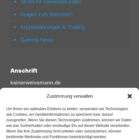
Strom für Gewerbekunden
Fragen zum Wechsel?
Kryptowährungen & Trading
Gaming News
Anschrift
kainerweissmann.de
Linzhausenstraße
Zustimmung verwalten
53545 Linz am Rhein
Um Ihnen ein optimales Erlebnis zu bieten, verwenden wir Technologien
Deutschland
wie Cookies, um Geräteinformationen zu speichern bzw. darauf
zuzugreifen. Wenn Sie diesen Technologien zustimmen, können wir Daten
Tel: 02644/945 81 88
wie das Surfverhalten oder eindeutige IDs auf dieser Website verarbeiten.
Mail: kai@sfw-media.de
Wenn Sie Ihre Zustimmung nicht erteilen oder zurückziehen, können
bestimmte Merkmale und Funktionen beeinträchtigt werden.