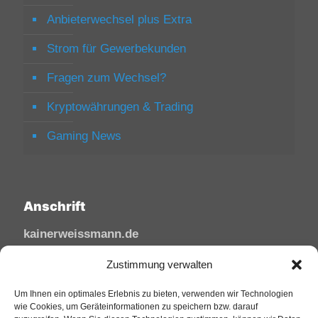
Anbieterwechsel plus Extra
Strom für Gewerbekunden
Fragen zum Wechsel?
Kryptowährungen & Trading
Gaming News
Anschrift
kainerweissmann.de
Linzhausenstraße
Zustimmung verwalten
53545 Linz am Rhein
Deutschland
Um Ihnen ein optimales Erlebnis zu bieten, verwenden wir Technologien
wie Cookies, um Geräteinformationen zu speichern bzw. darauf