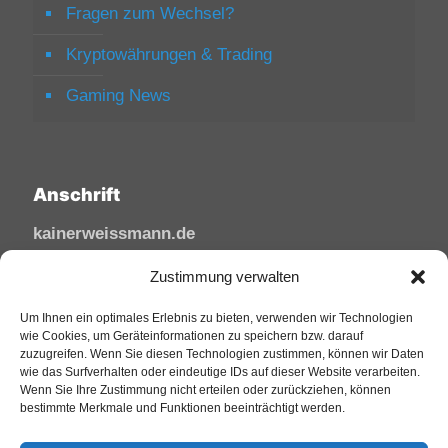
Fragen zum Wechsel?
Kryptowährungen & Trading
Gaming News
Anschrift
kainerweissmann.de
Linzhausenstraße
Zustimmung verwalten
53545 Linz am Rhein
Deutschland
Um Ihnen ein optimales Erlebnis zu bieten, verwenden wir Technologien
wie Cookies, um Geräteinformationen zu speichern bzw. darauf
zuzugreifen. Wenn Sie diesen Technologien zustimmen, können wir Daten
Tel: 02644/945 81 88
wie das Surfverhalten oder eindeutige IDs auf dieser Website verarbeiten.
Mail: kai@sfw-media.de
Wenn Sie Ihre Zustimmung nicht erteilen oder zurückziehen, können
bestimmte Merkmale und Funktionen beeinträchtigt werden.