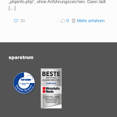
„phpinfo.php“, ohne Anführungszeichen. Dann lädt
[…]
30
0
Mehr erfahren
sparstrom