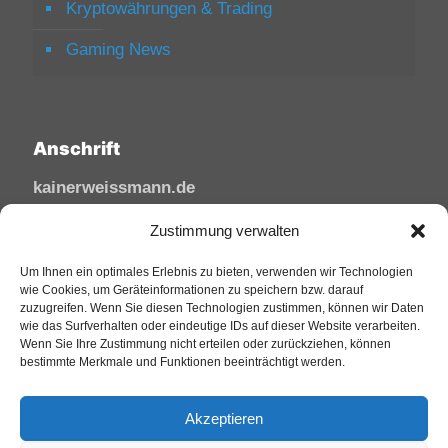
Kryptowährungen & Trading
Gaming News
Anschrift
kainerweissmann.de
Linzhausenstraße
Zustimmung verwalten
53545 Linz am Rhein
Deutschland
Um Ihnen ein optimales Erlebnis zu bieten, verwenden wir Technologien
wie Cookies, um Geräteinformationen zu speichern bzw. darauf
zuzugreifen. Wenn Sie diesen Technologien zustimmen, können wir Daten
Tel: 02644/945 81 88
wie das Surfverhalten oder eindeutige IDs auf dieser Website verarbeiten.
Mail: kai@sfw-media.de
Wenn Sie Ihre Zustimmung nicht erteilen oder zurückziehen, können
bestimmte Merkmale und Funktionen beeinträchtigt werden.
Akzeptieren