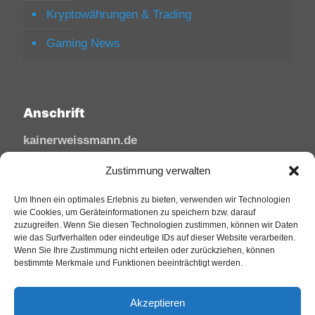
Kryptowährungen & Trading
Gaming News
Anschrift
kainerweissmann.de
Linzhausenstraße
Zustimmung verwalten
53545 Linz am Rhein
Deutschland
Um Ihnen ein optimales Erlebnis zu bieten, verwenden wir Technologien
wie Cookies, um Geräteinformationen zu speichern bzw. darauf
zuzugreifen. Wenn Sie diesen Technologien zustimmen, können wir Daten
Tel: 02644/945 81 88
wie das Surfverhalten oder eindeutige IDs auf dieser Website verarbeiten.
Mail: kai@sfw-media.de
Wenn Sie Ihre Zustimmung nicht erteilen oder zurückziehen, können
bestimmte Merkmale und Funktionen beeinträchtigt werden.
Akzeptieren