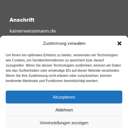
Anschrift
kainerweissmann.de
Linzhausenstraße
Zustimmung verwalten
53545 Linz am Rhein
Um Ihnen ein optimales Erlebnis zu bieten, verwenden wir Technologien
Deutschland
wie Cookies, um Geräteinformationen zu speichern bzw. darauf
zuzugreifen. Wenn Sie diesen Technologien zustimmen, können wir Daten
Tel: 02644/945 81 88
wie das Surfverhalten oder eindeutige IDs auf dieser Website verarbeiten.
Mail: kai@sfw-media.de
Wenn Sie Ihre Zustimmung nicht erteilen oder zurückziehen, können
bestimmte Merkmale und Funktionen beeinträchtigt werden.
Akzeptieren
Ablehnen
Voreinstellungen anzeigen
© 2025 KainerWeissmann. All Rights Reserved