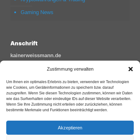
Gaming News
Anschrift
kainerweissmann.de
Linzhausenstraße
Zustimmung verwalten
53545 Linz am Rhein
Um Ihnen ein optimales Erlebnis zu bieten, verwenden wir Technologien
Deutschland
wie Cookies, um Geräteinformationen zu speichern bzw. darauf
zuzugreifen. Wenn Sie diesen Technologien zustimmen, können wir Daten
Tel: 02644/945 81 88
wie das Surfverhalten oder eindeutige IDs auf dieser Website verarbeiten.
Mail: kai@sfw-media.de
Wenn Sie Ihre Zustimmung nicht erteilen oder zurückziehen, können
bestimmte Merkmale und Funktionen beeinträchtigt werden.
Akzeptieren