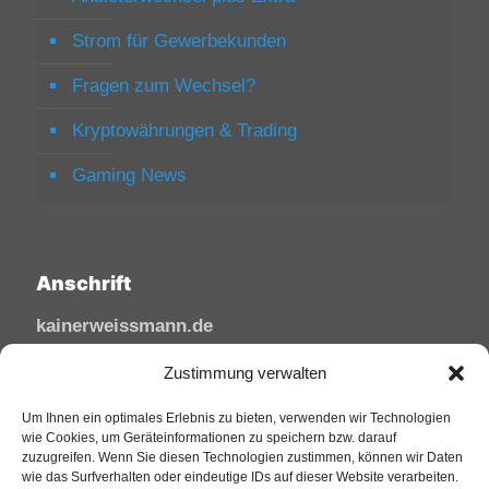
Strom für Gewerbekunden
Fragen zum Wechsel?
Kryptowährungen & Trading
Gaming News
Anschrift
kainerweissmann.de
Linzhausenstraße
Zustimmung verwalten
53545 Linz am Rhein
Um Ihnen ein optimales Erlebnis zu bieten, verwenden wir Technologien
Deutschland
wie Cookies, um Geräteinformationen zu speichern bzw. darauf
zuzugreifen. Wenn Sie diesen Technologien zustimmen, können wir Daten
Tel: 02644/945 81 88
wie das Surfverhalten oder eindeutige IDs auf dieser Website verarbeiten.