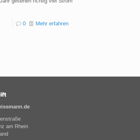
Jahr gesehen richtig viel Strom
0
Mehr erfahren
ift
eissmann.de
enstraße
nz am Rhein
land