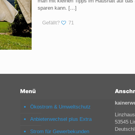
man mit kleinen Tipps im Haushalt auf das 
sparen kann.
[…]
Gefällt?
71
Menü
Anschr
kainerw
Ökostrom & Umweltschutz
Linzhaus
Anbieterwechsel plus Extra
53545 Li
Deutsch
Strom für Gewerbekunden