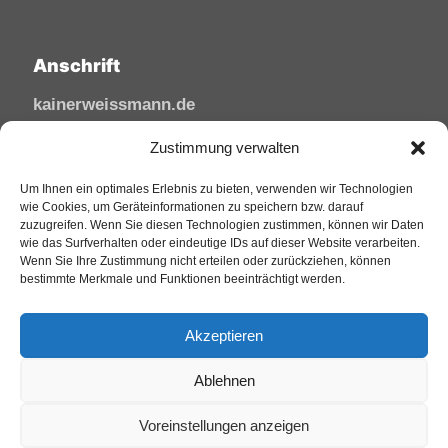
Anschrift
kainerweissmann.de
Linzhausenstraße
Zustimmung verwalten
53545 Linz am Rhein
Deutschland
Um Ihnen ein optimales Erlebnis zu bieten, verwenden wir Technologien
wie Cookies, um Geräteinformationen zu speichern bzw. darauf
zuzugreifen. Wenn Sie diesen Technologien zustimmen, können wir Daten
Tel: 02644/945 81 88
wie das Surfverhalten oder eindeutige IDs auf dieser Website verarbeiten.
Mail: kai@sfw-media.de
Wenn Sie Ihre Zustimmung nicht erteilen oder zurückziehen, können
bestimmte Merkmale und Funktionen beeinträchtigt werden.
Akzeptieren
Ablehnen
Voreinstellungen anzeigen
© 2025 KainerWeissmann. All Rights Reserved