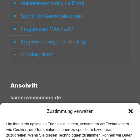
Anbieterwechsel plus Extra
Strom für Gewerbekunden
Fragen zum Wechsel?
Kryptowährungen & Trading
Gaming News
Anschrift
kainerweissmann.de
Linzhausenstraße
Zustimmung verwalten
53545 Linz am Rhein
Deutschland
Um Ihnen ein optimales Erlebnis zu bieten, verwenden wir Technologien
wie Cookies, um Geräteinformationen zu speichern bzw. darauf
zuzugreifen. Wenn Sie diesen Technologien zustimmen, können wir Daten
Tel: 02644/945 81 88