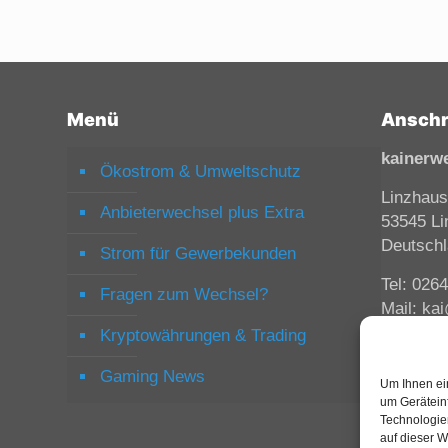
Menü
Anschr
kainerw
Ökostrom & Umweltschutz
Linzhaus
Anbieterwechsel plus Extra
53545 Li
Deutsch
Strom für Gewerbekunden
Tel: 026
Fragen zum Wechsel?
Mail: ka
Kryptowährungen & Trading
Gaming News
Um Ihnen ei
um Gerätein
Technologie
auf dieser W