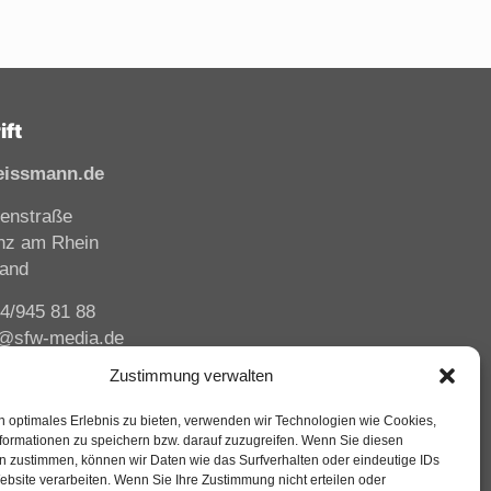
ift
eissmann.de
enstraße
nz am Rhein
land
44/945 81 88
i@sfw-media.de
Zustimmung verwalten
n optimales Erlebnis zu bieten, verwenden wir Technologien wie Cookies,
formationen zu speichern bzw. darauf zuzugreifen. Wenn Sie diesen
n zustimmen, können wir Daten wie das Surfverhalten oder eindeutige IDs
ebsite verarbeiten. Wenn Sie Ihre Zustimmung nicht erteilen oder