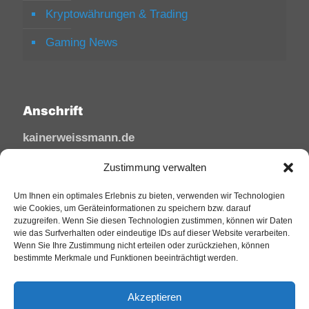
Kryptowährungen & Trading
Gaming News
Anschrift
kainerweissmann.de
Linzhausenstraße
Zustimmung verwalten
53545 Linz am Rhein
Deutschland
Um Ihnen ein optimales Erlebnis zu bieten, verwenden wir Technologien
wie Cookies, um Geräteinformationen zu speichern bzw. darauf
zuzugreifen. Wenn Sie diesen Technologien zustimmen, können wir Daten
Tel: 02644/945 81 88
wie das Surfverhalten oder eindeutige IDs auf dieser Website verarbeiten.
Mail: kai@sfw-media.de
Wenn Sie Ihre Zustimmung nicht erteilen oder zurückziehen, können
bestimmte Merkmale und Funktionen beeinträchtigt werden.
Akzeptieren