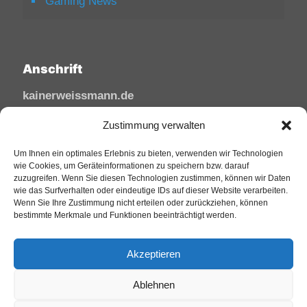
Gaming News
Anschrift
kainerweissmann.de
Linzhausenstraße
Zustimmung verwalten
53545 Linz am Rhein
Deutschland
Um Ihnen ein optimales Erlebnis zu bieten, verwenden wir Technologien
wie Cookies, um Geräteinformationen zu speichern bzw. darauf
zuzugreifen. Wenn Sie diesen Technologien zustimmen, können wir Daten
Tel: 02644/945 81 88
wie das Surfverhalten oder eindeutige IDs auf dieser Website verarbeiten.
Mail: kai@sfw-media.de
Wenn Sie Ihre Zustimmung nicht erteilen oder zurückziehen, können
bestimmte Merkmale und Funktionen beeinträchtigt werden.
Akzeptieren
Ablehnen