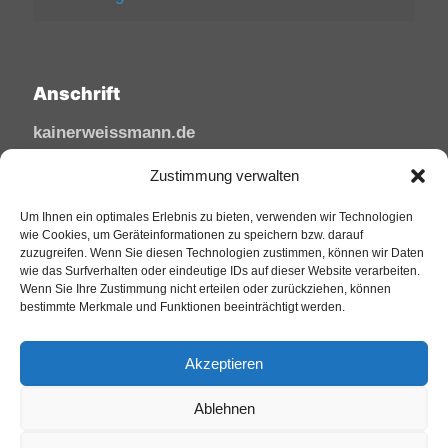
Anschrift
kainerweissmann.de
Linzhausenstraße
Zustimmung verwalten
53545 Linz am Rhein
Um Ihnen ein optimales Erlebnis zu bieten, verwenden wir Technologien
Deutschland
wie Cookies, um Geräteinformationen zu speichern bzw. darauf
zuzugreifen. Wenn Sie diesen Technologien zustimmen, können wir Daten
Tel: 02644/945 81 88
wie das Surfverhalten oder eindeutige IDs auf dieser Website verarbeiten.
Mail: kai@sfw-media.de
Wenn Sie Ihre Zustimmung nicht erteilen oder zurückziehen, können
bestimmte Merkmale und Funktionen beeinträchtigt werden.
Akzeptieren
Ablehnen