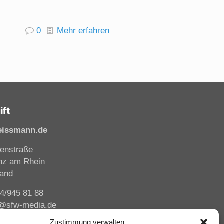
]
0
Mehr erfahren
ift
eissmann.de
enstraße
nz am Rhein
land
44/945 81 88
i@sfw-media.de
Zustimmung verwalten