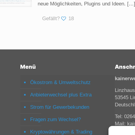
neue Möglichkeiten, Plugins und Ideen.
[…
Gefällt?
18
Menü
Anschr
kainerw
Ökostrom & Umweltschutz
Linzhaus
Anbieterwechsel plus Extra
53545 Li
Deutsch
Strom für Gewerbekunden
Tel: 026
Fragen zum Wechsel?
Mail: ka
Kryptowährungen & Trading