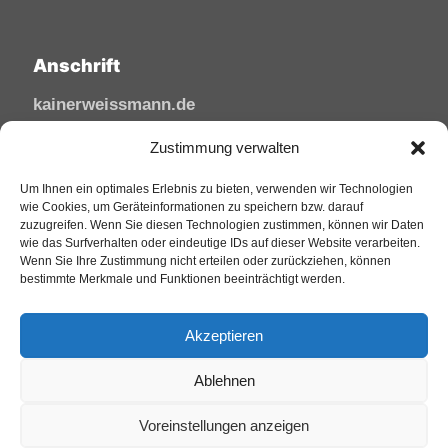
Anschrift
kainerweissmann.de
Linzhausenstraße
Zustimmung verwalten
53545 Linz am Rhein
Deutschland
Um Ihnen ein optimales Erlebnis zu bieten, verwenden wir Technologien
wie Cookies, um Geräteinformationen zu speichern bzw. darauf
zuzugreifen. Wenn Sie diesen Technologien zustimmen, können wir Daten
Tel: 02644/945 81 88
wie das Surfverhalten oder eindeutige IDs auf dieser Website verarbeiten.
Mail: kai@sfw-media.de
Wenn Sie Ihre Zustimmung nicht erteilen oder zurückziehen, können
bestimmte Merkmale und Funktionen beeinträchtigt werden.
Akzeptieren
Ablehnen
Voreinstellungen anzeigen
© 2025 KainerWeissmann. All Rights Reserved