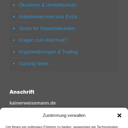
Ökostrom & Umweltschutz
Anbieterwechsel plus Extra
Strom für Gewerbekunden
Fragen zum Wechsel?
Kryptowährungen & Trading
Gaming News
Anschrift
kainerweissmann.de
Linzhausenstraße
Zustimmung verwalten
53545 Linz am Rhein
Um Ihnen ein optimales Erlebnis zu bieten, verwenden wir Technologien
Deutschland