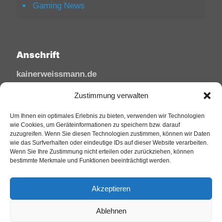
Gaming News
Anschrift
kainerweissmann.de
Linzhausenstraße
Zustimmung verwalten
53545 Linz am Rhein
Deutschland
Um Ihnen ein optimales Erlebnis zu bieten, verwenden wir Technologien
wie Cookies, um Geräteinformationen zu speichern bzw. darauf
zuzugreifen. Wenn Sie diesen Technologien zustimmen, können wir Daten
Tel: 02644/945 81 88
wie das Surfverhalten oder eindeutige IDs auf dieser Website verarbeiten.
Mail: kai@sfw-media.de
Wenn Sie Ihre Zustimmung nicht erteilen oder zurückziehen, können
bestimmte Merkmale und Funktionen beeinträchtigt werden.
Akzeptieren
Ablehnen