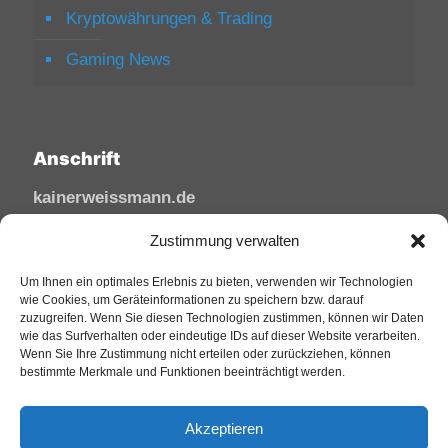
Kryptowährungen & Trading
Gaming News
Anschrift
kainerweissmann.de
Linzhausenstraße
Zustimmung verwalten
53545 Linz am Rhein
Um Ihnen ein optimales Erlebnis zu bieten, verwenden wir Technologien
Deutschland
wie Cookies, um Geräteinformationen zu speichern bzw. darauf
zuzugreifen. Wenn Sie diesen Technologien zustimmen, können wir Daten
Tel: 02644/945 81 88
wie das Surfverhalten oder eindeutige IDs auf dieser Website verarbeiten.
Mail: kai@sfw-media.de
Wenn Sie Ihre Zustimmung nicht erteilen oder zurückziehen, können
bestimmte Merkmale und Funktionen beeinträchtigt werden.
Akzeptieren