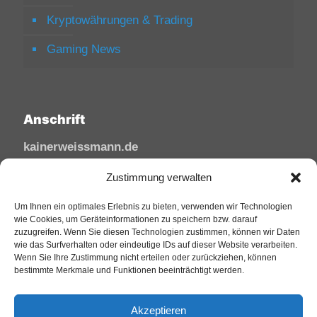
Kryptowährungen & Trading
Gaming News
Anschrift
kainerweissmann.de
Linzhausenstraße
Zustimmung verwalten
53545 Linz am Rhein
Deutschland
Um Ihnen ein optimales Erlebnis zu bieten, verwenden wir Technologien
wie Cookies, um Geräteinformationen zu speichern bzw. darauf
zuzugreifen. Wenn Sie diesen Technologien zustimmen, können wir Daten
Tel: 02644/945 81 88
wie das Surfverhalten oder eindeutige IDs auf dieser Website verarbeiten.
Mail: kai@sfw-media.de
Wenn Sie Ihre Zustimmung nicht erteilen oder zurückziehen, können
bestimmte Merkmale und Funktionen beeinträchtigt werden.
Akzeptieren