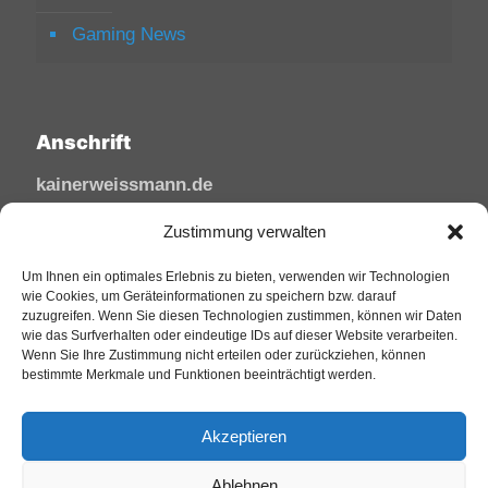
Gaming News
Anschrift
kainerweissmann.de
Linzhausenstraße
Zustimmung verwalten
53545 Linz am Rhein
Deutschland
Um Ihnen ein optimales Erlebnis zu bieten, verwenden wir Technologien
wie Cookies, um Geräteinformationen zu speichern bzw. darauf
zuzugreifen. Wenn Sie diesen Technologien zustimmen, können wir Daten
Tel: 02644/945 81 88
wie das Surfverhalten oder eindeutige IDs auf dieser Website verarbeiten.
Mail: kai@sfw-media.de
Wenn Sie Ihre Zustimmung nicht erteilen oder zurückziehen, können
bestimmte Merkmale und Funktionen beeinträchtigt werden.
Akzeptieren
Ablehnen