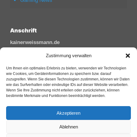
Gaming News
Anschrift
kainerweissmann.de
Linzhausenstraße
Zustimmung verwalten
53545 Linz am Rhein
Deutschland
Um Ihnen ein optimales Erlebnis zu bieten, verwenden wir Technologien
wie Cookies, um Geräteinformationen zu speichern bzw. darauf
zuzugreifen. Wenn Sie diesen Technologien zustimmen, können wir Daten
Tel: 02644/945 81 88
wie das Surfverhalten oder eindeutige IDs auf dieser Website verarbeiten.
Mail: kai@sfw-media.de
Wenn Sie Ihre Zustimmung nicht erteilen oder zurückziehen, können
bestimmte Merkmale und Funktionen beeinträchtigt werden.
Akzeptieren
Ablehnen